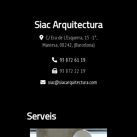
Siac Arquitectura
C/ Era de L'Esquerra, 15 -1º,
Manresa
,
08242
,
(Barcelona)
93 872 61 19
93 872 22 19
siac
siacarquitectura.com
Serveis