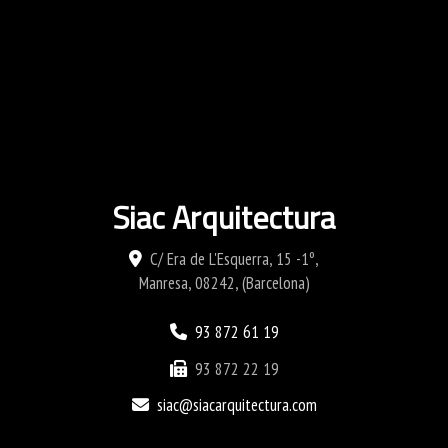
Siac Arquitectura
C/ Era de L'Esquerra, 15 -1º,
Manresa
,
08242
,
(Barcelona)
93 872 61 19
93 872 22 19
siac
siacarquitectura.com